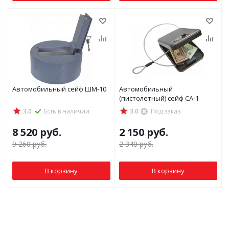
Автомобильный сейф ШМ-10
Автомобильный
(пистолетный) сейф СА-1
3.0
Есть в наличии
3.0
Под заказ
8 520
руб.
2 150
руб.
9 260
руб.
2 340
руб.
В корзину
В корзину