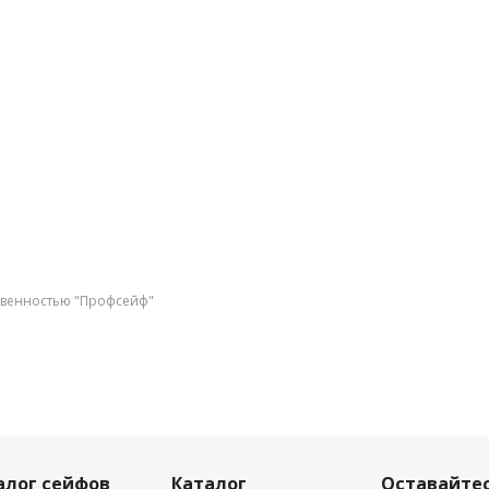
твенностью "Профсейф"
алог сейфов
Каталог
Оставайтес