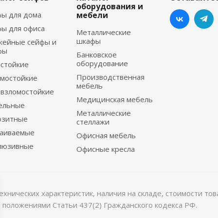
оборудования и
ы для дома
мебели
ы для офиса
Металлические
шкафы
жейные сейфы и
фы
Банковское
оборудование
стойкие
Производственная
мостойкие
мебель
взломостойкие
Медицинская мебель
ельные
Металлические
озитные
стеллажи
раиваемые
Офисная мебель
люзивные
Офисные кресла
хнических характеристик, наличия на складе, стоимости то
 положениями Статьи 437(2) Гражданского кодекса РФ.