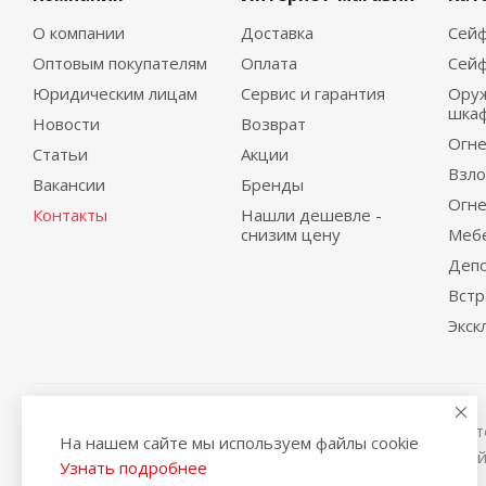
О компании
Доставка
Сейф
Оптовым покупателям
Оплата
Сейф
Юридическим лицам
Сервис и гарантия
Ору
шка
Новости
Возврат
Огне
Статьи
Акции
Взло
Вакансии
Бренды
Огне
Контакты
Нашли дешевле -
снизим цену
Меб
Деп
Вст
Экск
Вся представленная на сайте информация, касающаяся те
На нашем сайте мы используем файлы cookie
условиях не является публичной офертой, определяемой
Узнать подробнее