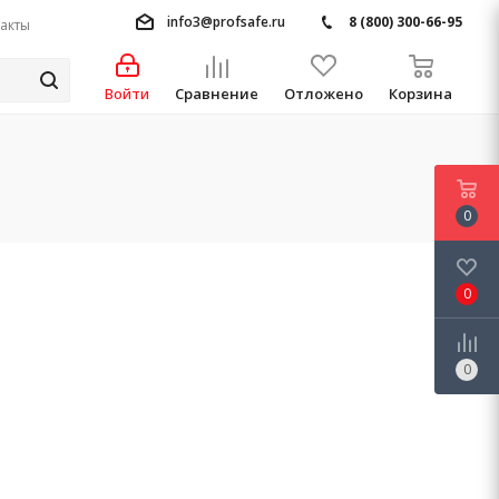
info3@profsafe.ru
8 (800) 300-66-95
акты
Войти
Сравнение
Отложено
Корзина
0
0
0